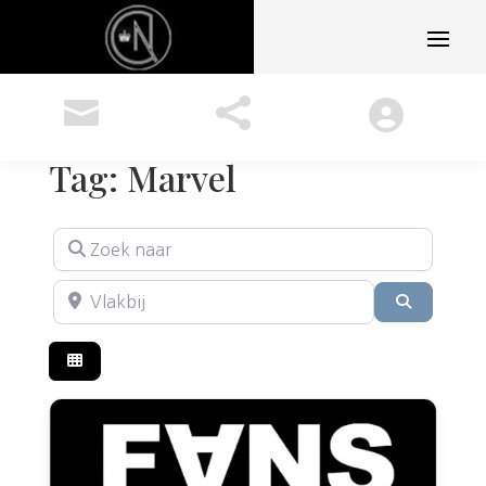



Tag: Marvel
Zoek naar
Vlakbij
ZOEKEN