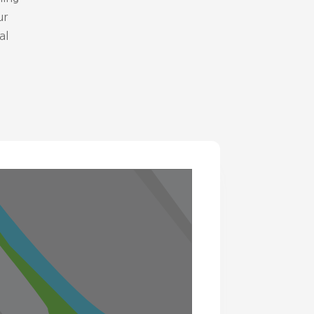
ur
al