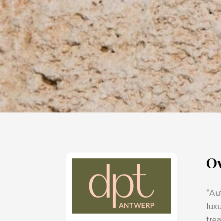
O
“Au
lux
trea