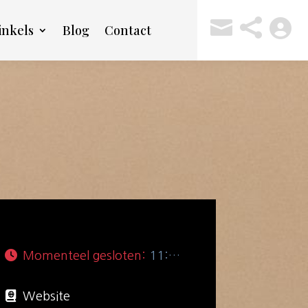



nkels
Blog
Contact
Momenteel gesloten
:
11:00 - 18:00
Website