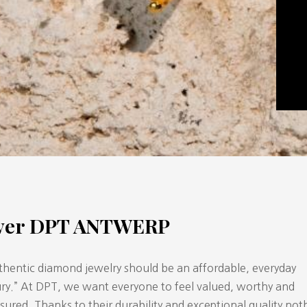
ver DPT ANTWERP
thentic diamond jewelry should be an affordable, everyday
ury.” At DPT, we want everyone to feel valued, worthy and
sured. Thanks to their durability and exceptional quality not