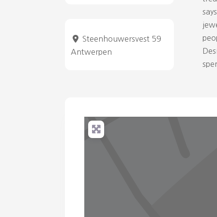
says
jewe
peop
Steenhouwersvest 59
Desi
Antwerpen
spen